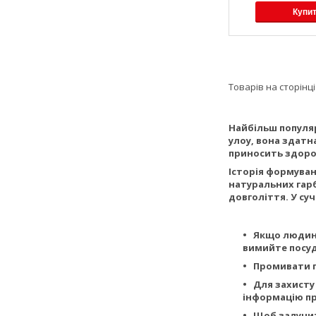
Купи
Найбільш популяр
улоу, вона здатн
приносить здоров'
Історія формуван
натуральних гарб
довголіття. У суч
Якщо людина 
вимийте посуд
Промивати п
Для захисту 
інформацію про
Щоб залучити