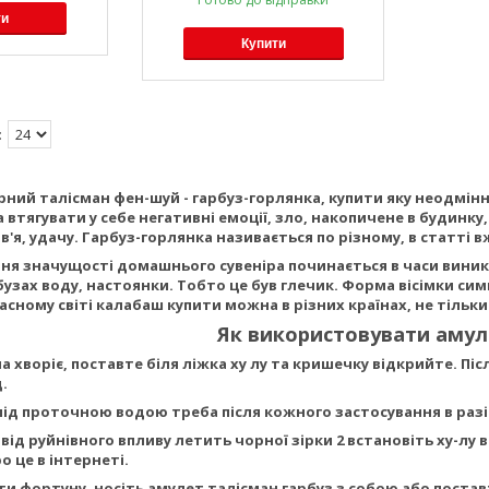
ти
Купити
ний талісман фен-шуй - гарбуз-горлянка, купити яку неодмін
а втягувати у себе негативні емоції, зло, накопичене в будинк
я, удачу. Гарбуз-горлянка називається по різному, в статті вж
ня значущості домашнього сувеніра починається в часи виник
узах воду, настоянки. Тобто це був глечик. Форма вісімки симв
асному світі калабаш купити можна в різних країнах, не тільки 
Як використовувати амул
хворіє, поставте біля ліжка ху лу та кришечку відкрийте. Піс
.
ід проточною водою треба після кожного застосування в разі н
від руйнівного впливу летить чорної зірки 2 встановіть ху-лу в
 це в інтернеті.
 фортуну, носіть амулет талісман гарбуз з собою або поставте