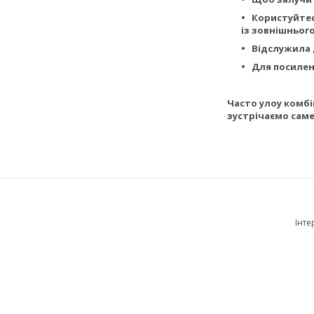
Користуйтес
із зовнішнього
Відслужила 
Для посилен
Часто улоу комбі
зустрічаємо саме 