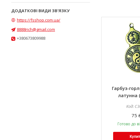
https://fsshop.com.ua/
8888rich@gmail.com
+380673809988
Гарбуз-горл
латунна (
C3
75 
Готово до в
Купи