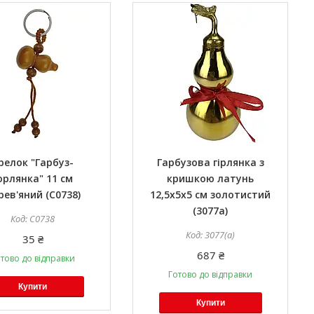
релок "Гарбуз-
Гарбузова гірлянка з
орлянка" 11 см
кришкою латунь
рев'яний (С0738)
12,5х5х5 см золотистий
(3077а)
С0738
3077(а)
35 ₴
687 ₴
тово до відправки
Готово до відправки
Купити
Купити