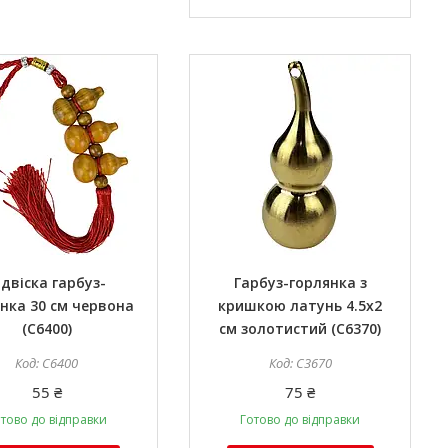
ідвіска гарбуз-
Гарбуз-горлянка з
нка 30 см червона
кришкою латунь 4.5х2
(C6400)
см золотистий (C6370)
C6400
C3670
55 ₴
75 ₴
тово до відправки
Готово до відправки