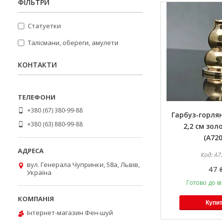
ФІЛЬТРИ
Статуетки
Талісмани, обереги, амулети
КОНТАКТИ
+380 (67) 380-99-88
Гарбуз-горля
+380 (63) 880-99-88
2,2 см зол
(А720
А7
вул. Генерала Чупринки, 58а, Львів,
47 
Україна
Готово до в
Купи
Інтернет-магазин Фен-шуй