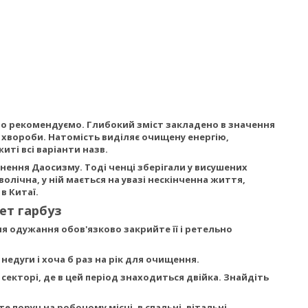
но рекомендуємо. Глибокий зміст закладено в значення
у, хвороби. Натомість виділяє очищену енергію,
иті всі варіанти назв.
нення Даосизму. Тоді ченці зберігали у висушених
олічна, у ній мається на увазі нескінченна життя,
в Китаї.
ет гарбуз
ля одужання обов'язково закрийте її і ретельно
едуги і хоча б раз на рік для очищення.
 секторі, де в цей період знаходиться двійка. Знайдіть
 поруч на робочому місці, в спальні, вітальні.