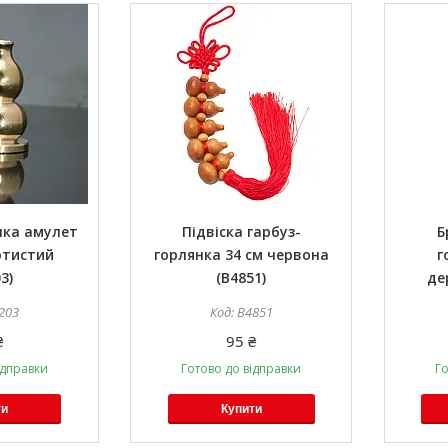
нка амулет
Підвіска гарбуз-
Б
отистий
горлянка 34 см червона
г
3)
(B4851)
де
203
B4851
₴
95 ₴
ідправки
Готово до відправки
Го
ти
Купити