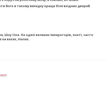
ати його в такому випадку краще біля вхідних дверей
, Шоу Сіна. На одязі великих імператорів, знаті, часто
 на вазах, піалах.
ності