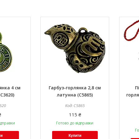
янка 4 см
Гарбуз-горлянка 2,8 см
П
C3620)
латунна (C5865)
горля
620
C5865
₴
115 ₴
ідправки
Готово до відправки
Го
ти
Купити