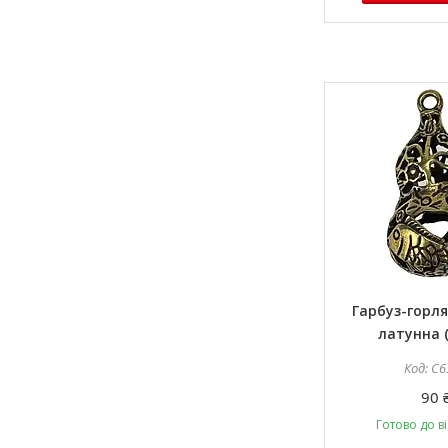
Гарбуз-горля
латунна (
C6
90 
Готово до в