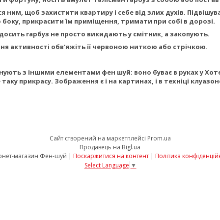
я ним, щоб захистити квартиру і себе від злих духів. Підвішув
 боку, прикрасити їм приміщення, тримати при собі в дорозі.
досить гарбуз не просто викидають у смітник, а закопують.
ня активності обв'яжіть її червоною ниткою або стрічкою.
нують з іншими елементами фен шуй: воно буває в руках у Хотея
таку прикрасу. Зображення є і на картинах, і в техніці клуазоне
Сайт створений на маркетплейсі
Prom.ua
Продавець на Bigl.ua
Інтернет-магазин Фен-шуй |
Поскаржитися на контент
|
Політика конфіденцій
Select Language
▼