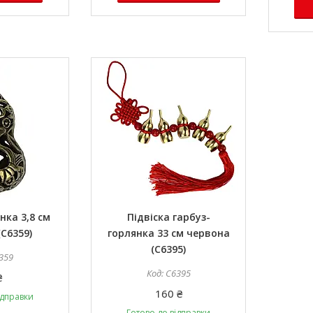
нка 3,8 см
Підвіска гарбуз-
C6359)
горлянка 33 см червона
(C6395)
359
C6395
₴
160 ₴
ідправки
Готово до відправки