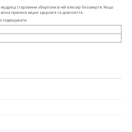
 мудреці старовини зберігали в ній еліксир безсмертя. Якщо
, вона принесе міцне здоров'я та довголіття.
о підвішувати.