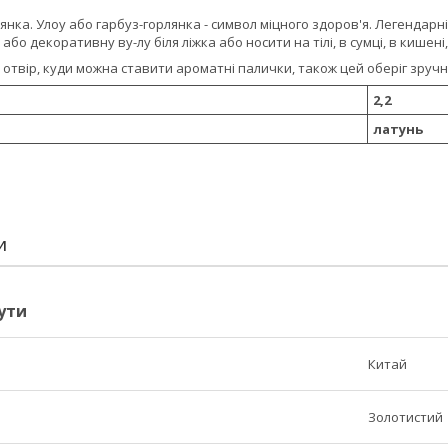
янка. Улоу або гарбуз-горлянка - символ міцного здоров'я. Легендарні
бо декоративну ву-лу біля ліжка або носити на тілі, в сумці, в кишені
 отвір, куди можна ставити ароматні палички, також цей оберіг зручн
2,2
латунь
И
ути
Китай
Золотистий