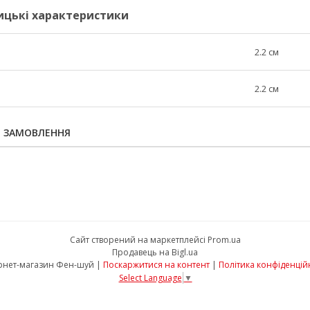
ицькі характеристики
2.2 см
2.2 см
Я ЗАМОВЛЕННЯ
Сайт створений на маркетплейсі
Prom.ua
Продавець на Bigl.ua
Інтернет-магазин Фен-шуй |
Поскаржитися на контент
|
Політика конфіденцій
Select Language
▼