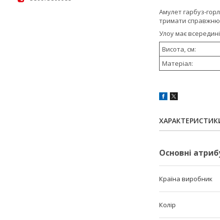
Амулет гарбуз-горл
тримати справжню а
Улоу має всередині
Висота, см:
Матеріал:
ХАРАКТЕРИСТИК
Основні атриб
Країна виробник
Колір