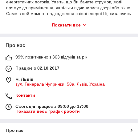
енергетичних потоків. Уявіть, що Ви бачите струмок, який
прямує до приміщення, як тільки відчинилися двері або вікно.
Саме в цей момент надходження свіжої енергії Ці, хитаючись
і мелодійно брязкаючи, трубочки поступово розсіюють її по
Показати все
кімнатах.
Види музики вітру
5 трубочок використовують для очищення, захисту від
Про нас
негативу.
6 трубочок приваблює успіх.
99% позитивних з 363 відгуків за рік
8 трубочок підтримують добробут.
Працює з 02.10.2017
Де повісити музику вітру
м. Львів
Розташовують талісман фен-шуй біля вхідних дверей, в
вул. Генерала Чупринки, 58а, Львів, Україна
отворі між кімнатами, над підвіконнями. Якщо є гострі кути у
квартирі або темні закутки, корисно й там пожвавити
Контакти
енергетику милозвучним сувеніром. Часто використовують
дзвіночки для магазинів, ресторанів. Вони завжди
Сьогодні працює з 09:00 до 17:00
повідомлять про відвідувачів.
Показати весь графік роботи
Нехай цей елемент декору приносить Вам успіх!
Про нас