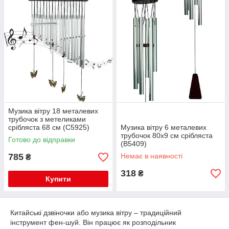
Музика вітру 18 металевих
трубочок з метеликами
срібляста 68 см (С5925)
Музика вітру 6 металевих
трубочок 80х9 см срібляста
Готово до відправки
(В5409)
785
Немає в наявності
₴
318
₴
Купити
Китайські дзвіночки або музика вітру – традиційний
інструмент фен-шуй. Він працює як розподільник