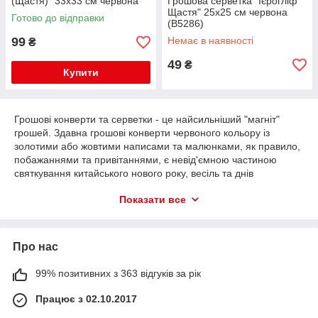
(Щастя)" 33х33 см червона
Грошова серветка "Ієрогліф
(C5889)
Щастя" 25х25 см червона
Готово до відправки
(B5286)
99
Немає в наявності
₴
49
₴
Купити
Грошові конверти та серветки - це найсильніший "магніт"
грошей. Здавна грошові конверти червоного кольору із
золотими або жовтими написами та малюнками, як правило,
побажаннями та привітаннями, є невід'ємною частиною
святкування китайського нового року, весіль та днів
народжень. Сенс такого подарунка - примноження грошей за
Показати все
допомогою фен-шуй. Взагалі червоний і золотий завжди були
кольорами достатку, щастя та удачі. Всі конверти та серветки
в нашому магазині виготовлені згідно з давніми традиціями.
Серветки червоного кольору із золотими ієрогліфами щастя,
Про нас
які ви можете замовити та придбати у нашому магазині фен-
шуй, використовуються в Китаї як оберіг та наклеюються на
99% позитивних з 363 відгуків за рік
вхідні двері під час свят. Важливо, що їх треба міняти щороку.
Ми пропонуємо використовувати ці серветки не тільки як
Працює з 02.10.2017
оберіг, але і як елемент інтер'єру, наприклад як килимок для