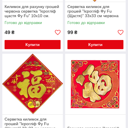
Килимок для рахунку грошей
Серветка килимок для
червона серветка "Ієрогліф
грошей "Ієрогліф Фу Fu
щастя Фу Fu" 10х10 см.
(Щастя)" 33х33 см червона
(C5887)
(C5900)
Готово до відправки
Готово до відправки
49
99
₴
₴
Купити
Купити
Серветка килимок для
грошей "Ієрогліф Фу Fu