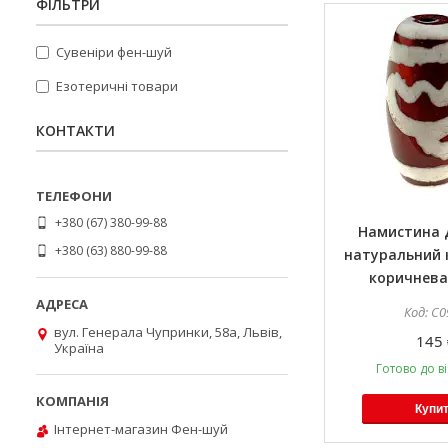
ФІЛЬТРИ
Сувеніри фен-шуй
Езотеричні товари
КОНТАКТИ
+380 (67) 380-99-88
Намистина Д
+380 (63) 880-99-88
натуральний к
коричнева 
С0
вул. Генерала Чупринки, 58а, Львів,
145 
Україна
Готово до в
Купи
Інтернет-магазин Фен-шуй