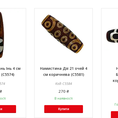
нь Інь 4 см
Намистина Дзі 21 очей 4
(C5574)
см коричнева (C5581)
Б
ко
574
C5584
₴
270 ₴
ості
В наявності
Го
ти
Купити