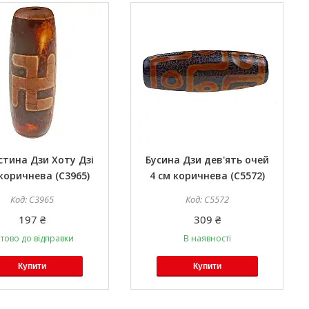
тина Дзи Хоту Дзі
Бусина Дзи дев'ять очей
 коричнева (C3965)
4 см коричнева (C5572)
C3965
C5572
197 ₴
309 ₴
тово до відправки
В наявності
Купити
Купити