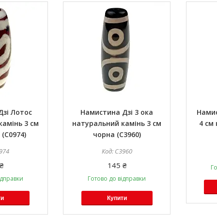
зі Лотос
Намистина Дзі 3 ока
Намис
амінь 3 см
натуральний камінь 3 см
4 см
(C0974)
чорна (C3960)
974
C3960
₴
145 ₴
Го
ідправки
Готово до відправки
ти
Купити