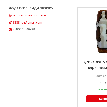
https://fsshop.com.ua/
8888rich@gmail.com
+380673809988
Бусина Дзі Гуа
коричнева 
C5
309 
В наявн
Купи