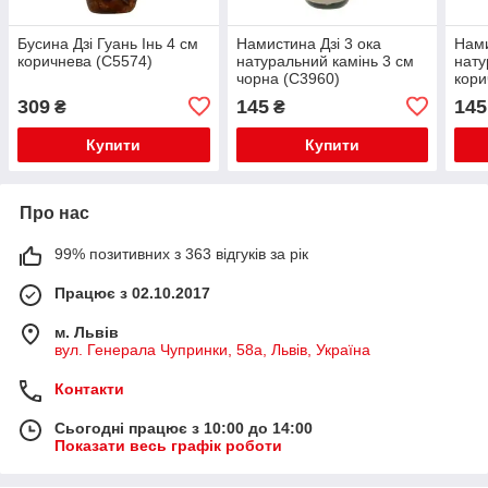
Бусина Дзі Гуань Інь 4 см
Намистина Дзі 3 ока
Нами
коричнева (C5574)
натуральний камінь 3 см
нату
чорна (C3960)
кори
309
145
145
₴
₴
Купити
Купити
Про нас
99% позитивних з 363 відгуків за рік
Працює з 02.10.2017
м. Львів
вул. Генерала Чупринки, 58а, Львів, Україна
Контакти
Сьогодні працює з 10:00 до 14:00
Показати весь графік роботи