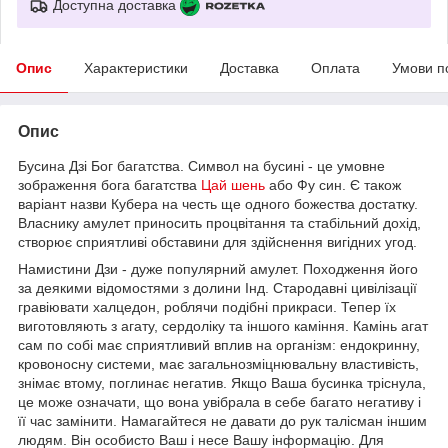
Доступна доставка
Опис
Характеристики
Доставка
Оплата
Умови п
Опис
Бусина Дзі Бог багатства. Символ на бусині - це умовне
зображення бога багатства
Цай шень
або Фу син. Є також
варіант назви Кубера на честь ще одного божества достатку.
Власнику амулет приносить процвітання та стабільний дохід,
створює сприятливі обставини для здійснення вигідних угод.
Намистини Дзи - дуже популярний амулет. Походження його
за деякими відомостями з долини Інд. Стародавні цивілізації
гравіювати халцедон, роблячи подібні прикраси. Тепер їх
виготовляють з агату, сердоліку та іншого каміння. Камінь агат
сам по собі має сприятливий вплив на організм: ендокринну,
кровоносну системи, має загальнозміцнювальну властивість,
знімає втому, поглинає негатив. Якщо Ваша бусинка тріснула,
це може означати, що вона увібрала в себе багато негативу і
її час замінити. Намагайтеся не давати до рук талісман іншим
людям. Він особисто Ваш і несе Вашу інформацію. Для