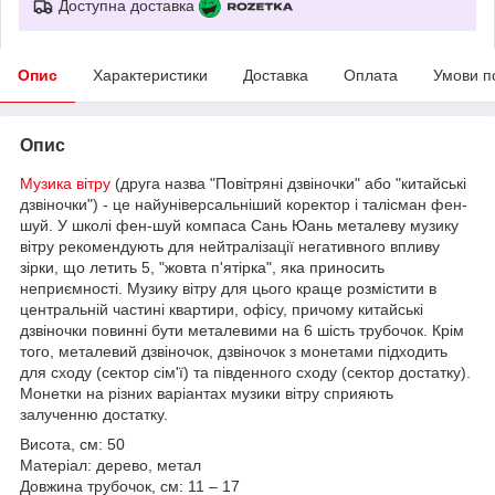
Доступна доставка
Опис
Характеристики
Доставка
Оплата
Умови п
Опис
Музика вітру
(друга назва "Повітряні дзвіночки" або "китайські
дзвіночки") - це найуніверсальніший коректор і талісман фен-
шуй. У школі фен-шуй компаса Сань Юань металеву музику
вітру рекомендують для нейтралізації негативного впливу
зірки, що летить 5, "жовта п'ятірка", яка приносить
неприємності. Музику вітру для цього краще розмістити в
центральній частині квартири, офісу, причому китайські
дзвіночки повинні бути металевими на 6 шість трубочок. Крім
того, металевий дзвіночок, дзвіночок з монетами підходить
для сходу (сектор сім'ї) та південного сходу (сектор достатку).
Монетки на різних варіантах музики вітру сприяють
залученню достатку.
Висота, см: 50
Матеріал: дерево, метал
Довжина трубочок, см: 11 – 17