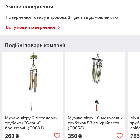
Умови повернення
Повернення товару впродовж 14 днів за домовленістю
Всі умови повернення
Подібні товари компанії
Музика вітру 6 металевих
Музика вітру 16 металевих
Музи
трубочок "Слони"
трубочок 53 см срібляста
труб
бронзовий (С0681)
(С0653)
сріб
260
350
785
₴
₴