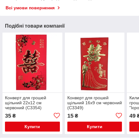
Всі умови повернення
Подібні товари компанії
Конверт для грошей
Конверт для грошей
Кили
щільний 22х12 см
щільний 16х9 см червоний
грош
червоний (C3354)
(C3349)
"Ієр
10х1
35
15
49
₴
₴
Купити
Купити