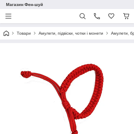
Магазин Фен-шуй
Товари
Амулети, підвіски, чотки і монети
Амулети, б