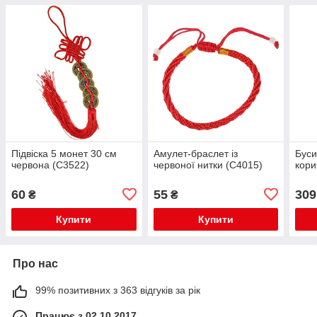
Підвіска 5 монет 30 см
Амулет-браслет із
Буси
червона (C3522)
червоної нитки (C4015)
кори
60
55
309
₴
₴
Купити
Купити
Про нас
99% позитивних з 363 відгуків за рік
Працює з 02.10.2017