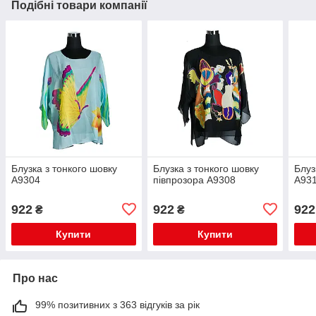
Подібні товари компанії
Блузка з тонкого шовку
Блузка з тонкого шовку
Блуз
А9304
півпрозора A9308
А93
922
922
922
₴
₴
Купити
Купити
Про нас
99% позитивних з 363 відгуків за рік