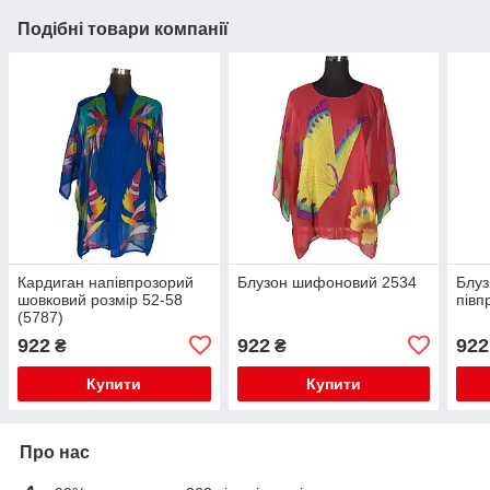
Подібні товари компанії
Кардиган напівпрозорий
Блузон шифоновий 2534
Блуз
шовковий розмір 52-58
півп
(5787)
922
922
922
₴
₴
Купити
Купити
Про нас