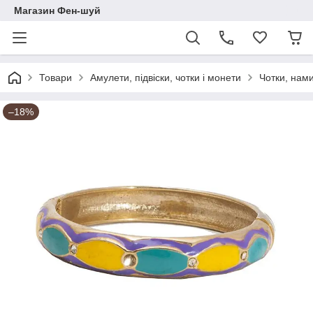
Магазин Фен-шуй
Товари
Амулети, підвіски, чотки і монети
Чотки, нам
–18%