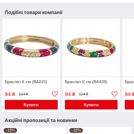
Подібні товари компанії
Браслет 6 см (В4415)
Браслет 6 см (В4439)
Брас
94
94
94
₴
₴
114 ₴
114 ₴
Купити
Купити
Акційні пропозиції та новинки
–18%
–18%