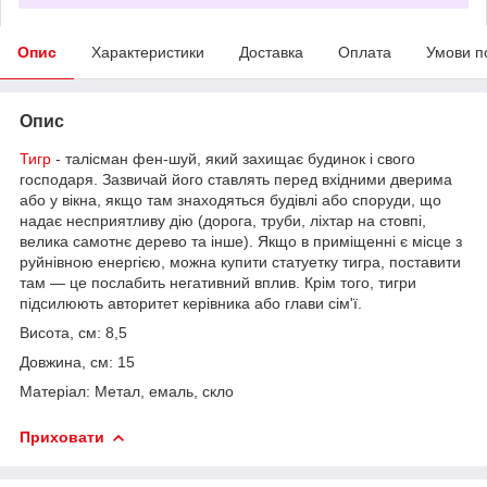
Опис
Характеристики
Доставка
Оплата
Умови п
Опис
Тигр
- талісман фен-шуй, який захищає будинок і свого
господаря. Зазвичай його ставлять перед вхідними дверима
або у вікна, якщо там знаходяться будівлі або споруди, що
надає несприятливу дію (дорога, труби, ліхтар на стовпі,
велика самотнє дерево та інше). Якщо в приміщенні є місце з
руйнівною енергією, можна купити статуетку тигра, поставити
там — це послабить негативний вплив. Крім того, тигри
підсилюють авторитет керівника або глави сім'ї.
Висота, см: 8,5
Довжина, см: 15
Матеріал: Метал, емаль, скло
Приховати