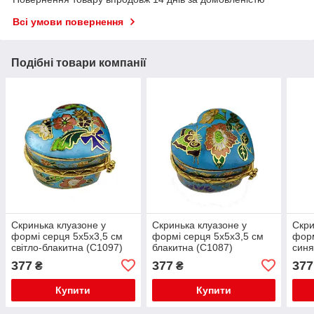
Всі умови повернення
Подібні товари компанії
Скринька клуазоне у
Скринька клуазоне у
Скри
формі серця 5х5х3,5 см
формі серця 5х5х3,5 см
форм
світло-блакитна (С1097)
блакитна (С1087)
синя
377
377
377
₴
₴
Купити
Купити