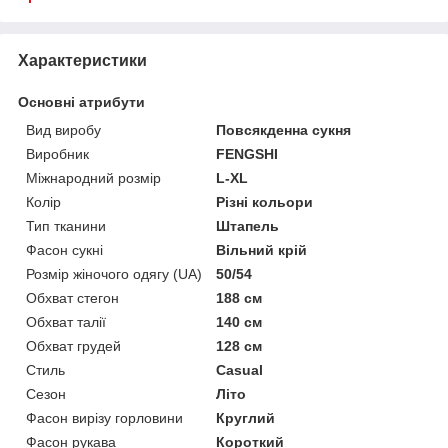
Характеристики
Основні атрибути
Вид виробу
Повсякденна сукня
Виробник
FENGSHI
Міжнародний розмір
L-XL
Колір
Різні кольори
Тип тканини
Штапель
Фасон сукні
Вільний крій
Розмір жіночого одягу (UA)
50/54
Обхват стегон
188 см
Обхват талії
140 см
Обхват грудей
128 см
Стиль
Casual
Сезон
Літо
Фасон вирізу горловини
Круглий
Фасон рукава
Короткий