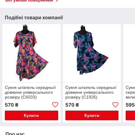
Всі умови повернення
Подібні товари компанії
Сукня штапель середньої
Сукня штапель середньої
Сукн
довжини універсального
довжини універсального
сере
розміру (C6033)
розміру (C1926)
вели
570
570
595
₴
₴
Купити
Купити
Про нас