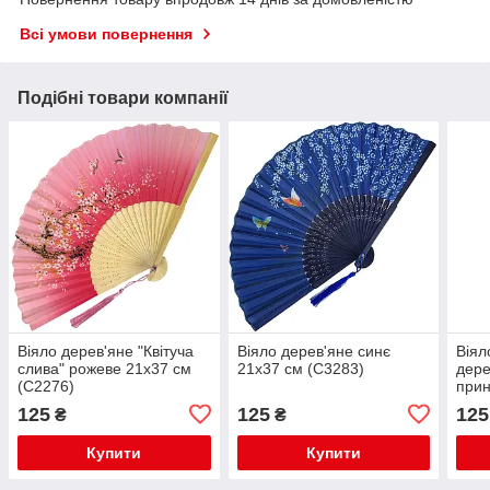
Всі умови повернення
Подібні товари компанії
Віяло дерев'яне "Квітуча
Віяло дерев'яне синє
Віял
слива" рожеве 21х37 см
21х37 см (C3283)
дере
(C2276)
прин
синь
125
125
125
₴
₴
(C66
Купити
Купити