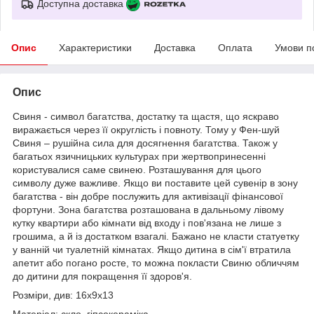
Доступна доставка
Опис
Характеристики
Доставка
Оплата
Умови п
Опис
Свиня - символ багатства, достатку та щастя, що яскраво
виражається через її округлість і повноту. Тому у Фен-шуй
Свиня – рушійна сила для досягнення багатства. Також у
багатьох язичницьких культурах при жертвопринесенні
користувалися саме свинею. Розташування для цього
символу дуже важливе. Якщо ви поставите цей сувенір в зону
багатства - він добре послужить для активізації фінансової
фортуни. Зона багатства розташована в дальньому лівому
кутку квартири або кімнати від входу і пов'язана не лише з
грошима, а й із достатком взагалі. Бажано не класти статуетку
у ванній чи туалетній кімнатах. Якщо дитина в сім'ї втратила
апетит або погано росте, то можна покласти Свиню обличчям
до дитини для покращення її здоров'я.
Розміри, див: 16х9х13
Матеріал: скло, гіпсокераміка.