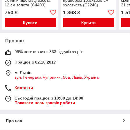
скляній підставці висота
прапором 13,5х10х5 см
скля
12 см золота (C4409)
золотиста (C2240)
21 с
750
1 363
1 5
₴
₴
Купити
Купити
Про нас
99% позитивних з 363 відгуків за рік
Працює з 02.10.2017
м. Львів
вул. Генерала Чупринки, 58а, Львів, Україна
Контакти
Сьогодні працює з 10:00 до 14:00
Показати весь графік роботи
Про нас