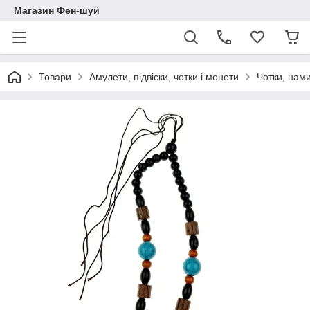
Магазин Фен-шуй
Товари
Амулети, підвіски, чотки і монети
Чотки, нам