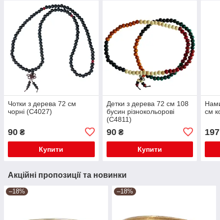
Чотки з дерева 72 см
Детки з дерева 72 см 108
Нами
чорні (C4027)
бусин різнокольорові
см к
(C4811)
90
90
197
₴
₴
Купити
Купити
Акційні пропозиції та новинки
–18%
–18%