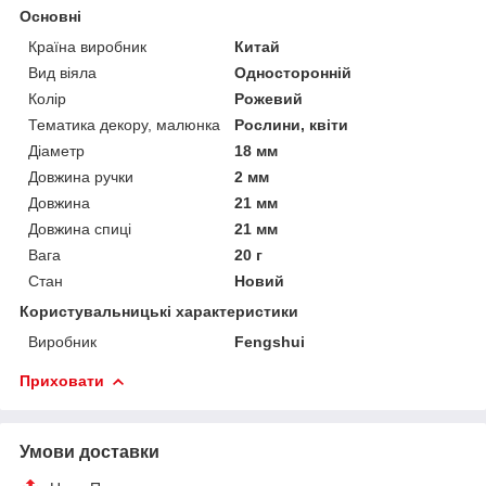
Основні
Країна виробник
Китай
Вид віяла
Односторонній
Колір
Рожевий
Тематика декору, малюнка
Рослини, квіти
Діаметр
18 мм
Довжина ручки
2 мм
Довжина
21 мм
Довжина спиці
21 мм
Вага
20 г
Стан
Новий
Користувальницькі характеристики
Виробник
Fengshui
Приховати
Умови доставки