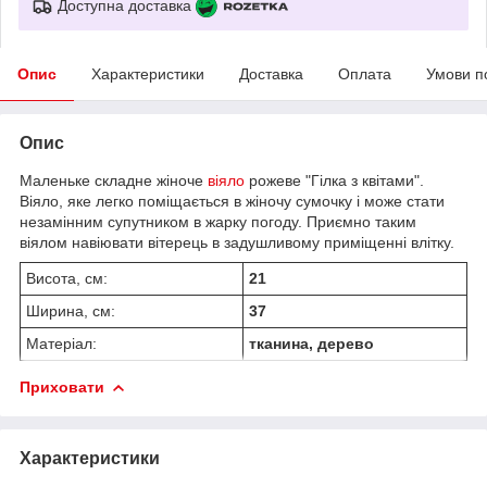
Доступна доставка
Опис
Характеристики
Доставка
Оплата
Умови п
Опис
Маленьке складне жіноче
віяло
рожеве "Гілка з квітами".
Віяло, яке легко поміщається в жіночу сумочку і може стати
незамінним супутником в жарку погоду. Приємно таким
віялом навіювати вітерець в задушливому приміщенні влітку.
Висота, см:
21
Ширина, см:
37
Матеріал:
тканина, дерево
Приховати
Характеристики