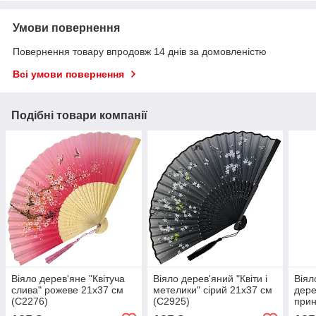
Умови повернення
Повернення товару впродовж 14 днів за домовленістю
Всі умови повернення
Подібні товари компанії
Віяло дерев'яне "Квітуча
Віяло дерев'яний "Квіти і
Віял
слива" рожеве 21х37 см
метелики" сірий 21х37 см
дере
(C2276)
(C2925)
прин
синь