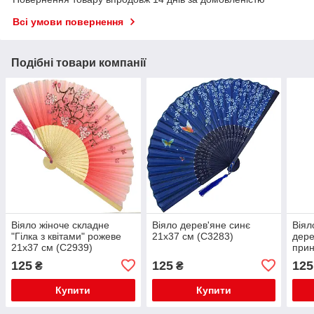
Всі умови повернення
Подібні товари компанії
Віяло жіноче складне
Віяло дерев'яне синє
Віял
"Гілка з квітами" рожеве
21х37 см (C3283)
дере
21х37 см (C2939)
прин
синь
125
125
125
₴
₴
(C66
Купити
Купити