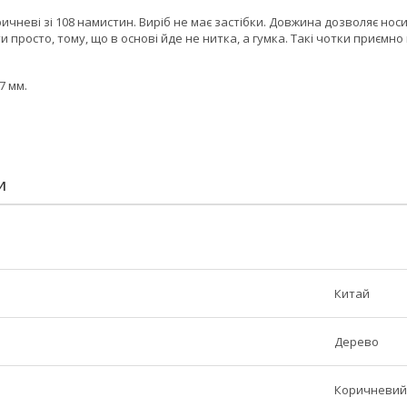
ичневі зі 108 намистин. Виріб не має застібки. Довжина дозволяє нос
ти просто, тому, що в основі йде не нитка, а гумка. Такі чотки приємн
7 мм.
И
Китай
Дерево
Коричневий