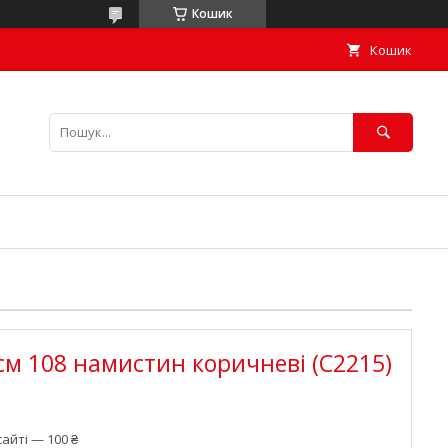
Кошик
Кошик
 см 108 намистин коричневі (С2215)
айті — 100 ₴