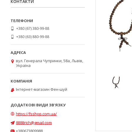
КОНТАКТИ
+380 (67) 380-99-88
+380 (63) 880-99-88
вул. Генерала Чупринки, 58а, Львів,
Україна
Інтернет-магазин Фен-шуй
https://fsshop.com.ua/
8888rich@gmail.com
+380673809988