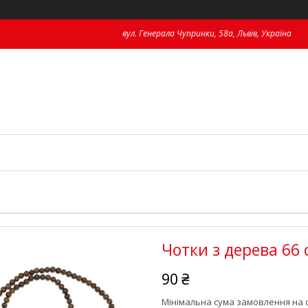
вул. Генерала Чупринки, 58а, Львів, Україна
Чотки з дерева 66
90 ₴
Мінімальна сума замовлення на с