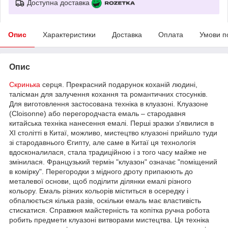
Доступна доставка
Опис
Характеристики
Доставка
Оплата
Умови п
Опис
Скринька
серця. Прекрасний подарунок коханій людині,
талісман для залучення кохання та романтичних стосунків.
Для виготовлення застосована техніка в клуазоні. Клуазоне
(Cloisonne) або перегородчаста емаль – стародавня
китайська техніка нанесення емалі. Перші зразки з'явилися в
XI столітті в Китаї, можливо, мистецтво клуазоні прийшло туди
зі стародавнього Єгипту, але саме в Китаї ця технологія
вдосконалилася, стала традиційною і з того часу майже не
змінилася. Французький термін "клуазон" означає "поміщений
в комірку". Перегородки з мідного дроту припаюють до
металевої основи, щоб поділити ділянки емалі різного
кольору. Емаль різних кольорів міститься в осередку і
обпалюється кілька разів, оскільки емаль має властивість
стискатися. Справжня майстерність та копітка ручна робота
робить предмети клуазоні витворами мистецтва. Ця техніка