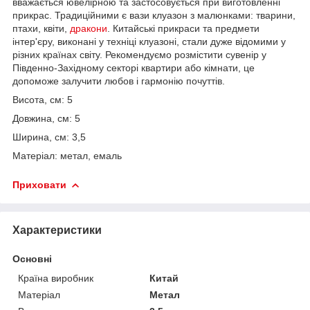
вважається ювелірною та застосовується при виготовленні
прикрас. Традиційними є вази клуазон з малюнками: тварини,
птахи, квіти,
дракони
. Китайські прикраси та предмети
інтер'єру, виконані у техніці клуазоні, стали дуже відомими у
різних країнах світу. Рекомендуємо розмістити сувенір у
Південно-Західному секторі квартири або кімнати, це
допоможе залучити любов і гармонію почуттів.
Висота, см: 5
Довжина, см: 5
Ширина, см: 3,5
Матеріал: метал, емаль
Приховати
Характеристики
Основні
Країна виробник
Китай
Матеріал
Метал