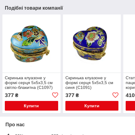
Подібні товари компанії
Скринька клуазоне у
Скринька клуазоне у
Стат
формі серця 5х5х3,5 см
формі серця 5х5х3,5 см
пацю
світло-блакитна (С1097)
синя (С1091)
кори
377
377
410
₴
₴
Купити
Купити
Про нас