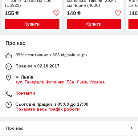
"Півонія" 33х58 см сіре
маленьке "Півонії" 26х47
мале
(C5929)
см Чорне (4608)
см б
155
140
140
₴
₴
Купити
Купити
Про нас
99% позитивних з 363 відгуків за рік
Працює з 02.10.2017
м. Львів
вул. Генерала Чупринки, 58а, Львів, Україна
Контакти
Сьогодні працює з 09:00 до 17:00
Показати весь графік роботи
Про нас