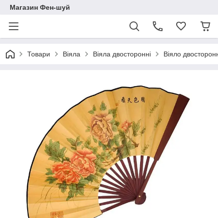
Магазин Фен-шуй
Товари
Віяла
Віяла двосторонні
Віяло двосторонн