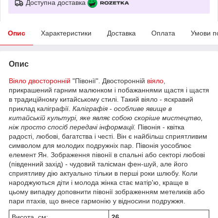
Доступна доставка
Опис
Характеристики
Доставка
Оплата
Умови п
Опис
Віяло двосторонній
"Півонії". Двосторонній
віяло
,
прикрашений гарним малюнком і побажаннями щастя і щастя
в традиційному китайському стилі. Такий віяло - яскравий
приклад каліграфії.
Каліграфія - особливе явище в
китайській культурі, яке являє собою скоріше мистецтво,
ніж просто спосіб передачі інформації.
Півонія - квітка
радості, любові, багатства і честі. Він є найбільш сприятливим
символом для молодих подружніх пар. Півонія уособлює
елемент Ян. Зображення півонії в спальні або секторі любові
(південний захід) - чудовий талісман фен-шуй, але його
сприятливу дію актуально тільки в перші роки шлюбу. Коли
народжуються діти і молода жінка стає матір'ю, краще в
цьому випадку доповнити півонії зображенням метеликів або
пари птахів, що внесе гармонію у відносини подружжя.
Висота, см:
26