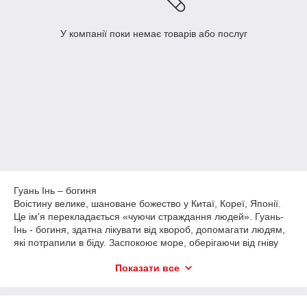
У компанії поки немає товарів або послуг
Гуань Інь – богиня
Воістину велике, шановане божество у Китаї, Кореї, Японії.
Це ім'я перекладається «чуючи страждання людей». Гуань-
Інь - богиня, здатна лікувати від хвороб, допомагати людям,
які потрапили в біду. Заспокоює море, оберігаючи від гніву
природи рибалок, моряків. Вона сприяє вагітним жінкам і
Показати все
дітям. Щоб покликати по допомогу, треба статуетку Гуань Інь
купити, розмістити у дитячому чи північно-західному секторі
квартири; поставити у зоні Помічників. Навіть звертаючись до