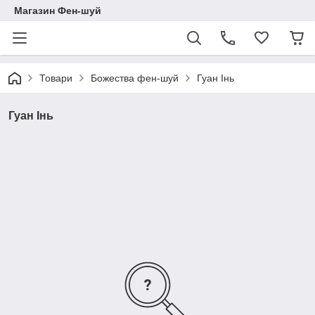
Магазин Фен-шуй
Товари
Божества фен-шуй
Гуан Інь
Гуан Інь