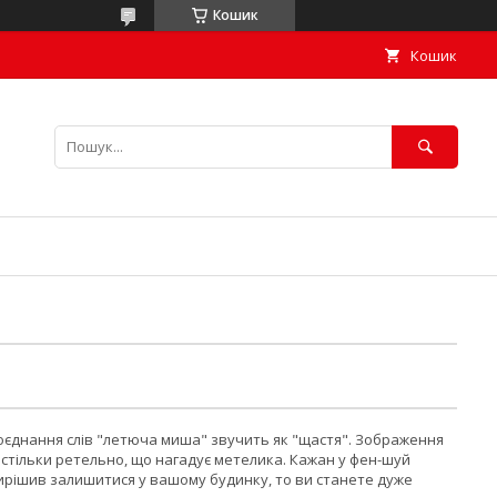
Кошик
Кошик
 поєднання слів "летюча миша" звучить як "щастя". Зображення
астільки ретельно, що нагадує метелика. Кажан у фен-шуй
 вирішив залишитися у вашому будинку, то ви станете дуже