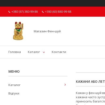
+380 (67) 380-99-88
+380 (63) 880-99-88
Магазин Фен-шуй
Головна
Каталог
Контакти
КАЖАНИ АБО ЛЕ
Каталог
Кажан у фен-шуй вв
Відгуки
кажана часто зустр
приносить багатств