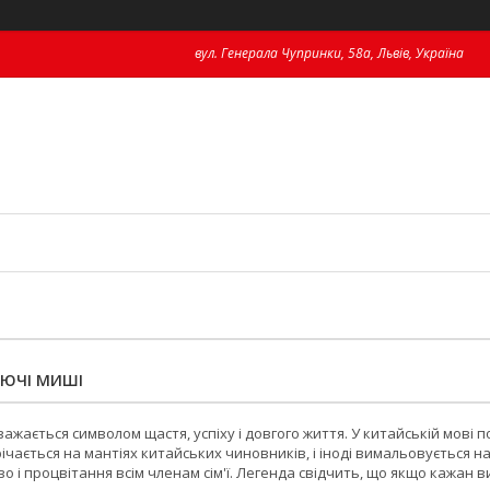
вул. Генерала Чупринки, 58а, Львів, Україна
ТЮЧІ МИШІ
ажається символом щастя, успіху і довгого життя. У китайській мові
ічається на мантіях китайських чиновників, і іноді вимальовується н
о і процвітання всім членам сім'ї. Легенда свідчить, що якщо кажан