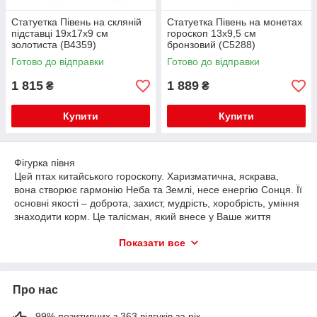
Статуетка Півень на скляній
Статуетка Півень на монетах
підставці 19х17х9 см
гороскоп 13х9,5 см
золотиста (В4359)
бронзовий (С5288)
Готово до відправки
Готово до відправки
1 815
1 889
₴
₴
Купити
Купити
Фігурка півня
Цей птах китайського гороскопу. Харизматична, яскрава,
вона створює гармонію Неба та Землі, несе енергію Сонця. Її
основні якості – доброта, захист, мудрість, хоробрість, уміння
знаходити корм. Це талісман, який внесе у Ваше життя
сприятливі зміни.
Показати все
Статуетка півень фен шуй: де поставити? • Біля вхідних
дверей цей охоронець захистить будинок від
недоброзичливців. • Здатність добувати їжу символізує
Про нас
постійний фінансовий прибуток. Розмістіть амулет у
південно-східному секторі, який відповідає за багатство. • У
зоні слави на Півдні символ сонячного світла допоможе
99% позитивних з 363 відгуків за рік