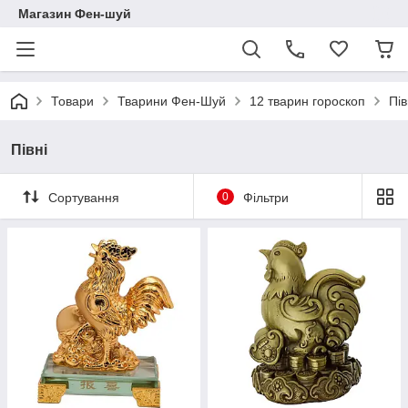
Магазин Фен-шуй
Товари
Тварини Фен-Шуй
12 тварин гороскоп
Пів
Півні
Сортування
0
Фільтри