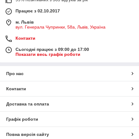
досягти успіху у справах, у кар'єрі. Його розум надихне
Працює з 02.10.2017
правильні рішення, які позитивно позначаться на репутації. •
Фігурка півень, купити яку рекомендують усім, особливо
м. Львів
ревнивим людям, здатна захистити подружжя від невірності.
вул. Генерала Чупринки, 58а, Львів, Україна
Його місце у такому разі у південно-західному чи східному
напрямку.
Контакти
Його образ часто доповнюють монети, зливки жезл Жуї, що
означає виконання бажань. Матеріал виготовлення: бронза,
Сьогодні працює з 09:00 до 17:00
позолочений метал, кераміка. Популярністю користується
Показати весь графік роботи
золотистий колір.
Про нас
Контакти
Доставка та оплата
Графік роботи
Повна версія сайту