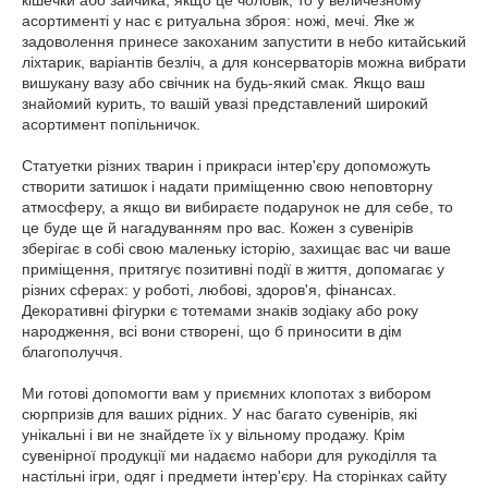
кішечки або зайчика, якщо це чоловік, то у величезному
асортименті у нас є ритуальна зброя: ножі, мечі. Яке ж
задоволення принесе закоханим запустити в небо китайський
ліхтарик, варіантів безліч, а для консерваторів можна вибрати
вишукану вазу або свічник на будь-який смак. Якщо ваш
знайомий курить, то вашій увазі представлений широкий
асортимент попільничок.
Статуетки різних тварин і прикраси інтер'єру допоможуть
створити затишок і надати приміщенню свою неповторну
атмосферу, а якщо ви вибираєте подарунок не для себе, то
це буде ще й нагадуванням про вас. Кожен з сувенірів
зберігає в собі свою маленьку історію, захищає вас чи ваше
приміщення, притягує позитивні події в життя, допомагає у
різних сферах: у роботі, любові, здоров'я, фінансах.
Декоративні фігурки є тотемами знаків зодіаку або року
народження, всі вони створені, що б приносити в дім
благополуччя.
Ми готові допомогти вам у приємних клопотах з вибором
сюрпризів для ваших рідних. У нас багато сувенірів, які
унікальні і ви не знайдете їх у вільному продажу. Крім
сувенірної продукції ми надаємо набори для рукоділля та
настільні ігри, одяг і предмети інтер'єру. На сторінках сайту