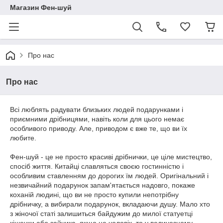
Магазин Фен-шуй
Про нас
Про нас
Всі люблять радувати близьких людей подарунками і
приємними дрібницями, навіть коли для цього немає
особливого приводу. Але, приводом є вже те, що ви їх
любите.
Фен-шуй - це не просто красиві дрібнички, це ціле мистецтво,
спосіб життя. Китайці славляться своєю гостинністю і
особливим ставленням до дорогих їм людей. Оригінальний і
незвичайний подарунок запам'ятається надовго, покаже
коханій людині, що ви не просто купили непотрібну
дрібничку, а вибирали подарунок, вкладаючи душу. Мало хто
з жіночої статі залишиться байдужим до милої статуетці